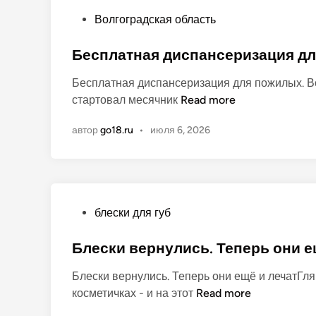
О
Волгоградская область
п
у
Бесплатная диспансеризация дл
б
Бесплатная диспансеризация для пожилых. В
л
Б
стартовал месячник
Read more
и
е
к
автор
go18.ru
•
июля 6, 2026
с
о
п
в
л
а
а
н
т
о
О
блески для губ
н
п
а
у
Блески вернулись. Теперь они е
я
б
д
Блески вернулись. Теперь они ещё и лечатГля
л
и
Б
косметичках - и на этот
Read more
и
с
л
к