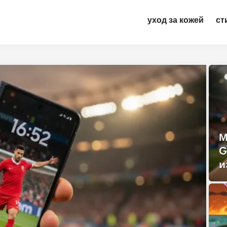
уход за кожей
ст
М
G
и