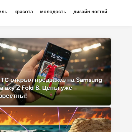
иль
красота
молодость
дизайн ногтей
ТС открыл предзаказ на Samsung
alaxy Z Fold 8. Цены уже
звестны!