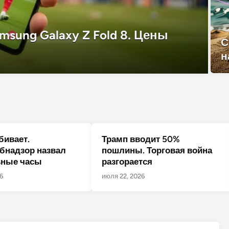
sung Galaxy Z Fold 8. Цены
С
н
бивает.
Трамп вводит 50%
бнадзор назвал
пошлины. Торговая война
ьные часы
разгорается
6
июля 22, 2026