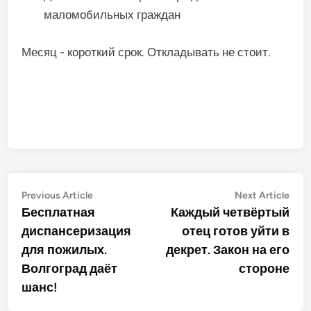
маломобильных граждан
Месяц - короткий срок. Откладывать не стоит.
Post
Previous
Nex
Previous Article
Next Article
article:
artic
Бесплатная
Каждый четвёртый
navigation
диспансеризация
отец готов уйти в
для пожилых.
декрет. Закон на его
Волгоград даёт
стороне
шанс!