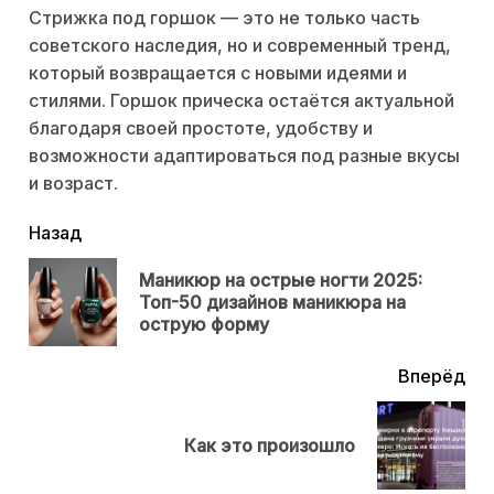
Стрижка под горшок — это не только часть
советского наследия, но и современный тренд,
который возвращается с новыми идеями и
стилями. Горшок прическа остаётся актуальной
благодаря своей простоте, удобству и
возможности адаптироваться под разные вкусы
и возраст.
читать
Назад
еще
Маникюр на острые ногти 2025:
Пр
Топ-50 дизайнов маникюра на
нов
острую форму
Вперёд
Next
Как это произошло
post: