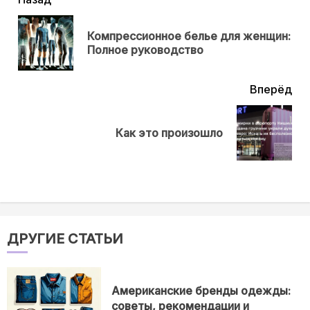
читать
еще
Компрессионное белье для женщин:
Пр
Полное руководство
нов
Вперёд
Next
Как это произошло
post:
ДРУГИЕ СТАТЬИ
Американские бренды одежды:
советы, рекомендации и