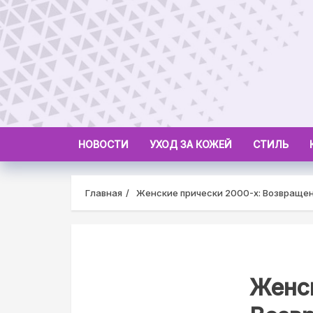
Skip
to
content
НОВОСТИ
УХОД ЗА КОЖЕЙ
СТИЛЬ
Главная
Женские прически 2000-х: Возвращен
Женск