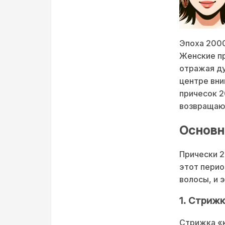
Эпоха 2000
Женские пр
отражая ду
центре вни
причесок 2
возвращают
Основн
Прически 2
этот пери
волосы, и 
1. Стриж
Стрижка «к