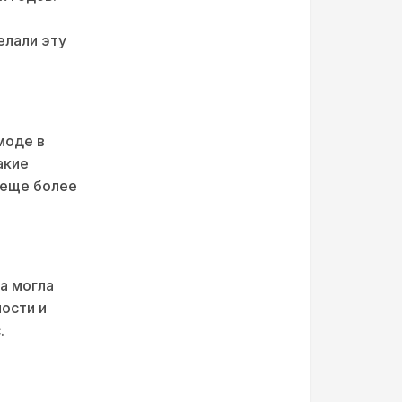
елали эту
моде в
акие
 еще более
а могла
ости и
.