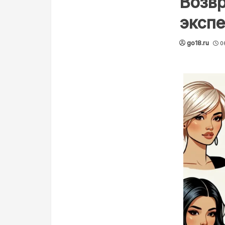
Возвр
эксп
go18.ru
0