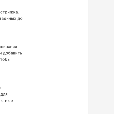
 стрижка.
твенных до
ашивания
 и добавить
чтобы
и
 для
ектные