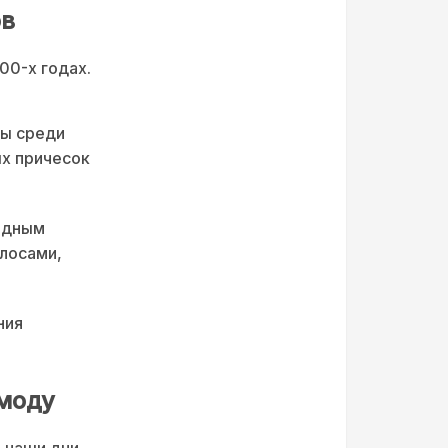
ов
00-х годах.
ны среди
ых причесок
одным
лосами,
ния
моду