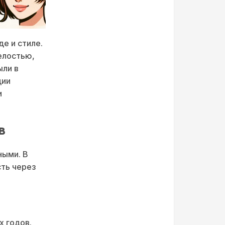
е и стиле.
елостью,
ыли в
ции
и
в
ными. В
ть через
.
х годов.