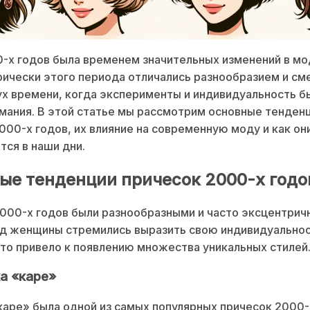
-х годов была временем значительных изменений в мод
ически этого периода отличались разнообразием и см
х времени, когда эксперименты и индивидуальность б
мания. В этой статье мы рассмотрим основные тенден
000-х годов, их влияние на современную моду и как он
ся в наши дни.
ые тенденции причесок 2000-х годо
000-х годов были разнообразными и часто эксцентрич
од женщины стремились выразить свою индивидуальнос
это привело к появлению множества уникальных стилей
ка «каре»
аре» была одной из самых популярных причесок 2000-