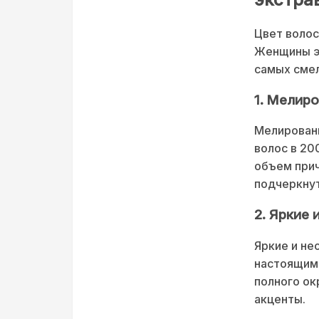
Цвет волос
Женщины э
самых смел
1. Мелир
Мелировани
волос в 20
объем прич
подчеркнут
2. Яркие 
Яркие и не
настоящим 
полного ок
акценты.