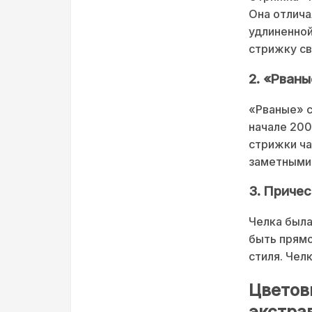
Она отлича
удлиненной
стрижку с
2. «Рван
«Рваные» с
начале 200
стрижки ча
заметными
3. Причес
Челка была
быть прямо
стиля. Чел
Цветов
экстра