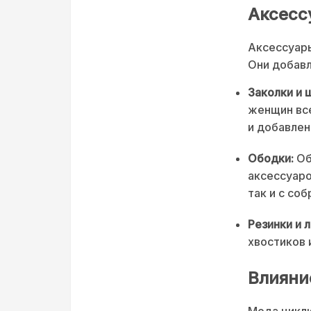
Аксессу
Аксессуары
Они добавл
Заколки и 
женщин все
и добавлен
Ободки:
Об
аксессуаро
так и с соб
Резинки и 
хвостиков 
Влияни