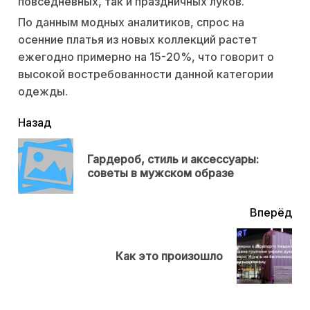
повседневных, так и праздничных луков.
По данным модных аналитиков, спрос на
осенние платья из новых коллекций растет
ежегодно примерно на 15-20%, что говорит о
высокой востребованности данной категории
одежды.
читать
Назад
еще
Гардероб, стиль и аксессуары:
Пр
советы в мужском образе
нов
Вперёд
Next
Как это произошло
post: