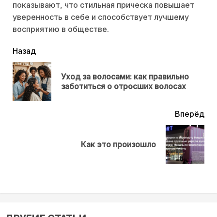
показывают, что стильная прическа повышает
уверенность в себе и способствует лучшему
восприятию в обществе.
читать
Назад
еще
Уход за волосами: как правильно
Пр
заботиться о отросших волосах
нов
Вперёд
Next
Как это произошло
post: