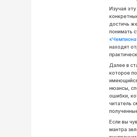
Изучая эту
конкретные
достичь же
понимать с
«Чемпиона
находят от
практическ
Далее в ст
которое по
имеющийся
нюансы, с
ошибки, ко
читатель с
полученные
Если вы чу
мантра зел
внутреннем