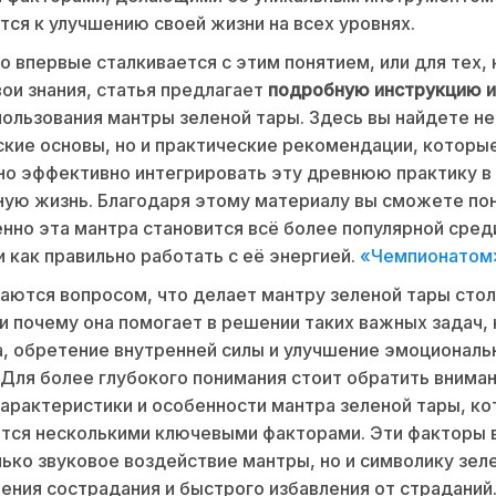
тся к улучшению своей жизни на всех уровнях.
то впервые сталкивается с этим понятием, или для тех,
вои знания, статья предлагает
подробную инструкцию 
ользования мантры зеленой тары. Здесь вы найдете не
кие основы, но и практические рекомендации, которы
о эффективно интегрировать эту древнюю практику в
ую жизнь. Благодаря этому материалу вы сможете пон
нно эта мантра становится всё более популярной сред
и как правильно работать с её энергией.
«Чемпионатом
аются вопросом, что делает мантру зеленой тары сто
и почему она помогает в решении таких важных задач, 
а, обретение внутренней силы и улучшение эмоциональ
 Для более глубокого понимания стоит обратить вниман
арактеристики и особенности мантра зеленой тары, к
тся несколькими ключевыми факторами. Эти факторы 
лько звуковое воздействие мантры, но и символику зел
ения сострадания и быстрого избавления от страданий