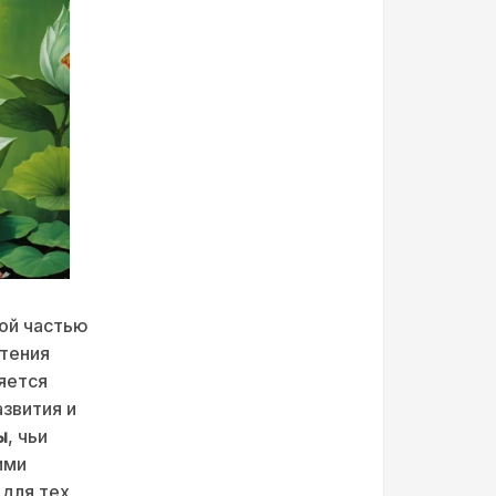
ой частью
тения
яется
звития и
ы
, чьи
ими
для тех,