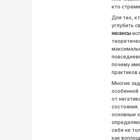
кто стреми
Для тех, к
углубить с
нюансы
исп
теоретичес
максимальн
повседневн
почему име
практиков 
Многие зад
особенной 
от негатив
состояния.
основные х
определяю
себя не то
как воплощ