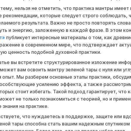
 тему, нельзя не отметить, что практика мантры имеет 
 рекомендации, которые следует строго соблюдать, 
лаемого результата. Важно не просто повторять слова,
уть и энергию, заложенную в каждой фразе. В этом ко
т»
публикует интересные материалы о том, как древни
ражение в современном мире, что подтверждает акту
ую ценность подобной духовной практики.
атье вы встретите структурированное изложение инфо
может вам освоить мантру зеленой тары с нуля или уг
 опыт. Мы разберем основные этапы практики, обсуд
пособствующие усилению эффекта, а также рассмотри
торых стоит избегать. Такой подход гарантирует, что
может не только познакомиться с теорией, но и примен
 знания на практике.
вствуете, что нуждаетесь в поддержке, защите или вд
еной тары способна стать вашим надежным спутником 
у равновесию. Более того, это не просто набор слов 