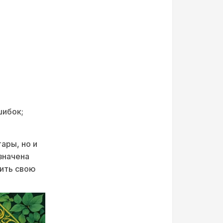
шибок;
ары, но и
значена
нить свою