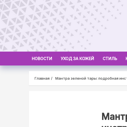
Skip
to
content
НОВОСТИ
УХОД ЗА КОЖЕЙ
СТИЛЬ
Главная
Мантра зеленой тары: подробная ин
Мантр