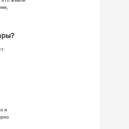
нии,
ары?
т:
х и
ярно