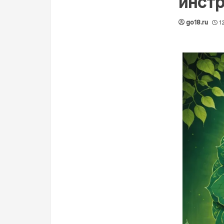
инст
go18.ru
1