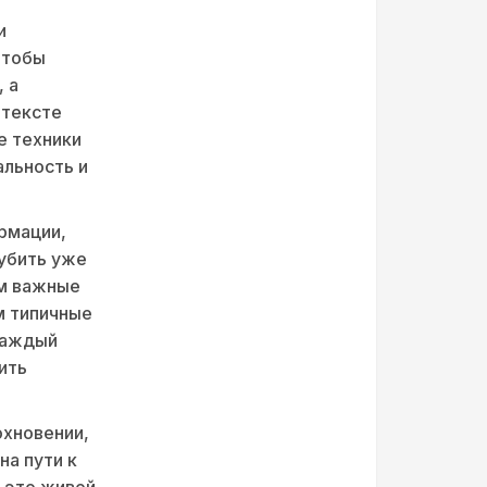
и
чтобы
 а
нтексте
е техники
альность и
рмации,
лубить уже
им важные
м типичные
 каждый
ить
охновении,
на пути к
— это живой