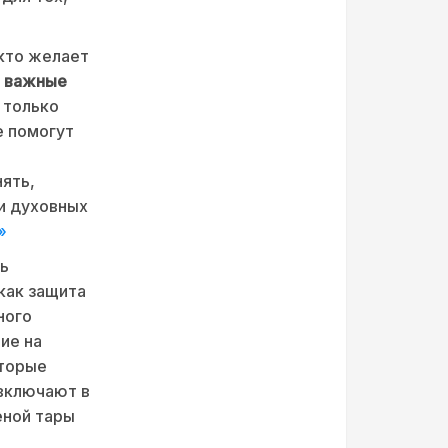
 кто желает
и важные
 только
е помогут
ять,
и духовных
»
ль
как защита
ного
ие на
оторые
включают в
еной тары
.