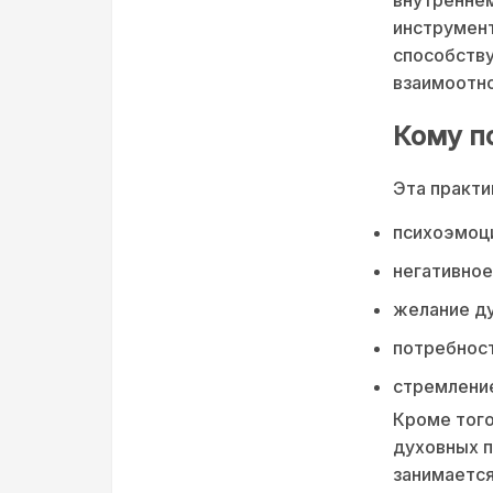
инструмент
способству
взаимоотн
Кому п
Эта практи
психоэмоци
негативное
желание ду
потребност
стремление
Кроме того
духовных п
занимается