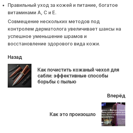
Правильный уход за кожей и питание, богатое
витаминами А, С и Е.
Совмещение нескольких методов под
контролем дерматолога увеличивает шансы на
успешное уменьшение шрамов и
восстановление здорового вида кожи.
читать
Назад
еще
Как почистить кожаный чехол для
Пр
сабли: эффективные способы
нов
борьбы с пылью
Вперёд
Next
Как это произошло
post: