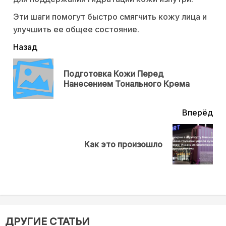
Эти шаги помогут быстро смягчить кожу лица и
улучшить ее общее состояние.
читать
Назад
еще
Подготовка Кожи Перед
Пр
Нанесением Тонального Кремa
нов
Вперёд
Next
Как это произошло
post:
ДРУГИЕ СТАТЬИ