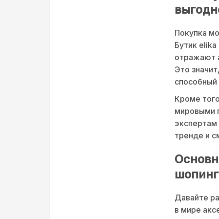
выгодн
Покупка мо
Бутик elik
отражают а
Это значит
способный 
Кроме того
мировыми 
экспертам 
тренде и с
Основн
шопинг
Давайте р
в мире акс