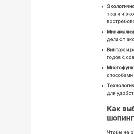
Экологично
ткани и эк
востребов
Минимализм
делают акс
Винтаж и р
годов с со
Многофунк
способами
Технологич
для удобст
Как вы
шопинг
Чтобы не о