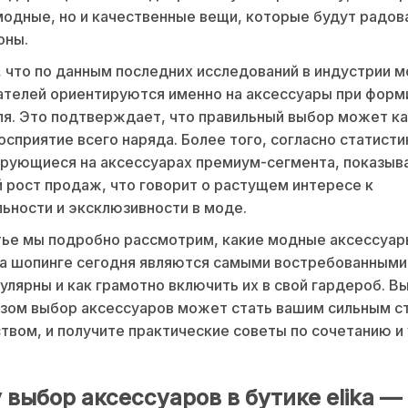
модные, но и качественные вещи, которые будут радов
оны.
 что по данным последних исследований в индустрии м
ателей ориентируются именно на аксессуары при форм
ля. Это подтверждает, что правильный выбор может к
осприятие всего наряда. Более того, согласно статисти
ирующиеся на аксессуарах премиум-сегмента, показыв
 рост продаж, что говорит о растущем интересе к
ьности и эксклюзивности в моде.
тье мы подробно рассмотрим, какие модные аксессуар
ika шопинге сегодня являются самыми востребованными
пулярны и как грамотно включить их в свой гардероб. Вы
азом выбор аксессуаров может стать вашим сильным 
вом, и получите практические советы по сочетанию и 
выбор аксессуаров в бутике elika —