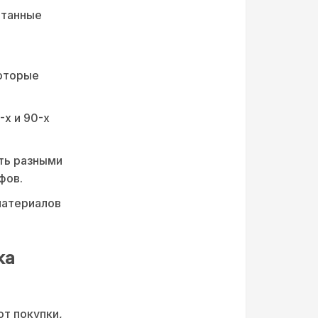
отанные
оторые
х и 90-х
ть разными
фов.
материалов
ka
т покупки,