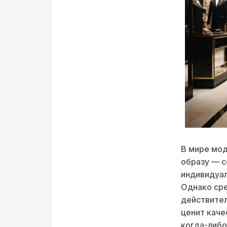
В мире мод
образу — с
индивидуал
Однако сре
действител
ценит каче
когда-либо