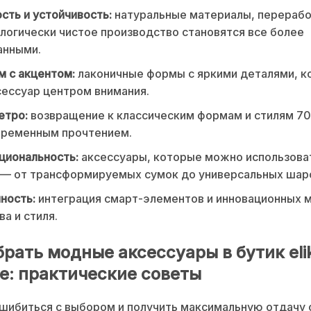
сть и устойчивость:
натуральные материалы, перераб
ологически чистое производство становятся все более
анными.
 с акцентом:
лаконичные формы с яркими деталями, к
ессуар центром внимания.
етро:
возвращение к классическим формам и стилям 70-
временным прочтением.
циональность:
аксессуары, которые можно использова
 — от трансформируемых сумок до универсальных шар
ность:
интеграция смарт-элементов и инновационных 
ва и стиля.
брать модные аксессуары в бутик eli
е: практические советы
шибиться с выбором и получить максимальную отдачу о