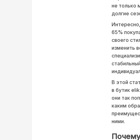
не только 
долгие сез
Интересно,
65% покуп
своего сти
изменить в
специализ
стабильный
индивидуал
В этой ста
в бутик el
они так по
каким обр
преимущест
ними.
Почему 