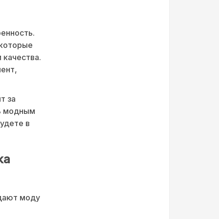
ренность.
 которые
 качества.
мент,
т за
ь модным
будете в
ka
дают моду