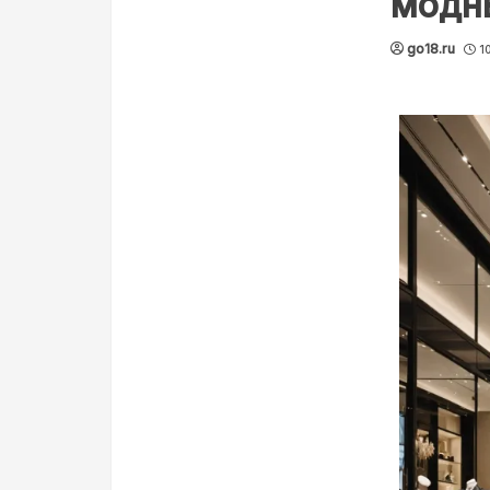
модны
go18.ru
1