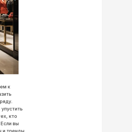
ем к
азить
ряду.
 упустить
ех, кто
 Если вы
ы и тренды