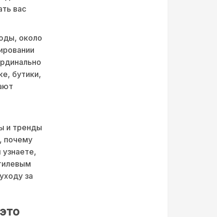
ать вас
оды, около
ировании
ардинально
ке, бутики,
ают
ы и тренды
, почему
 узнаете,
стилевым
уходу за
 это