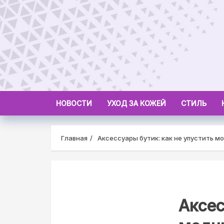
Skip
to
content
НОВОСТИ
УХОД ЗА КОЖЕЙ
СТИЛЬ
Главная
Аксессуары бутик: как не упустить м
Аксес