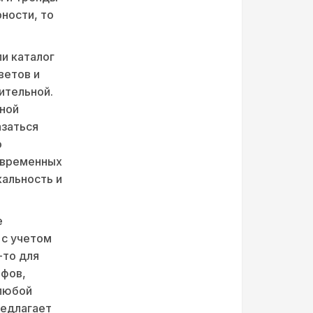
рности, то
ли каталог
ветов и
ительной.
тной
азаться
о
овременных
кальность и
е
 с учетом
-то для
рфов,
 любой
редлагает