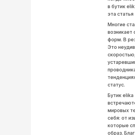
в бутик el
эта статья 
Многие ста
возникает 
форм. В ре
Это неудив
скоростью,
устаревшим
проводника
тенденциях
статус.
Бутик elik
встречаютс
мировых те
себя: от и
которые сп
образ. Бла