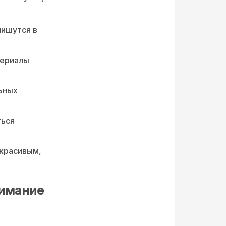
пишутся в
териалы
ьных
ться
 красивым,
нимание