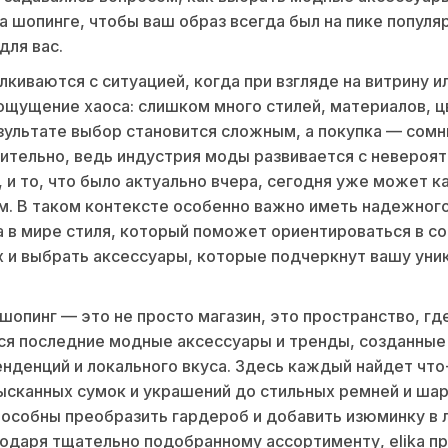
ika шопинге, чтобы ваш образ всегда был на пике популя
для вас.
лкиваются с ситуацией, когда при взгляде на витрину и
ощущение хаоса: слишком много стилей, материалов, ц
зультате выбор становится сложным, а покупка — сомн
ительно, ведь индустрия моды развивается с невероя
 и то, что было актуально вчера, сегодня уже может к
. В таком контексте особенно важно иметь надежног
 в мире стиля, который поможет ориентироваться в с
 и выбрать аксессуары, которые подчеркнут вашу уни
a шопинг — это не просто магазин, это пространство, гд
я последние модные аксессуары и тренды, созданные
нденций и локального вкуса. Здесь каждый найдет что
зысканных сумок и украшений до стильных ремней и ша
особны преобразить гардероб и добавить изюминку в
годаря тщательно подобранному ассортименту, elika п